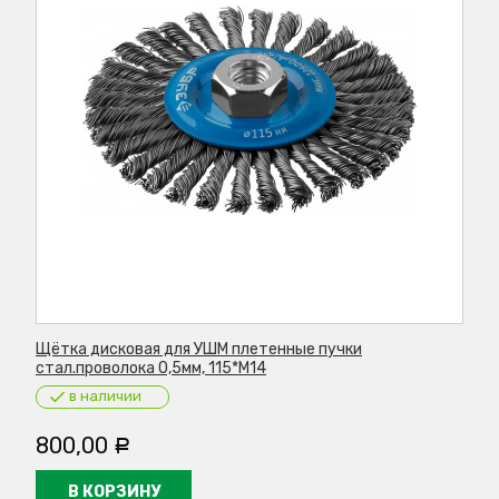
.
Щётка дисковая для УШМ плетенные пучки
Ко
стал.проволока 0,5мм, 115*М14
жг
в наличии
800,00
2
Р
В КОРЗИНУ