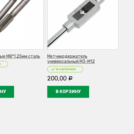
ые М8*1,25мм сталь
Метчикодержатель
универсальный М3-М12
и
в наличии
200,00
Р
ИНУ
В КОРЗИНУ