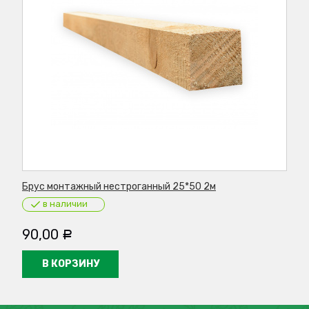
Брус монтажный нестроганный 25*50 2м
Бр
в наличии
90,00
3
Р
В КОРЗИНУ