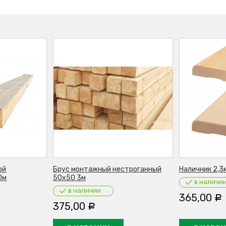
ой
Брус монтажный нестроганный
Наличник 2,3
0м
50х50 3м
в наличи
в наличии
365,00
Р
375,00
Р