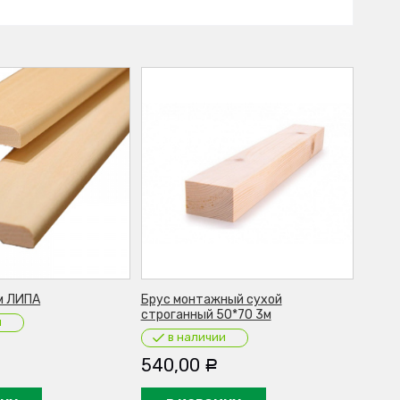
м ЛИПА
Брус монтажный сухой
строганный 50*70 3м
и
в наличии
540,00
Р